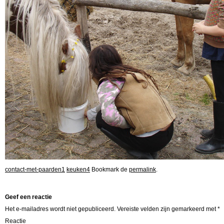
contact-met-paarden1
keuken4
Bookmark de
permalink
.
Geef een reactie
Het e-mailadres wordt niet gepubliceerd.
Vereiste velden zijn gemarkeerd met
*
Reactie