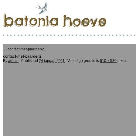
←
contact-met-paarden2
contact-met-paarden2
By
admin
|
Published
24 januari 2011
| Volledige grootte is
610 × 530
pixels