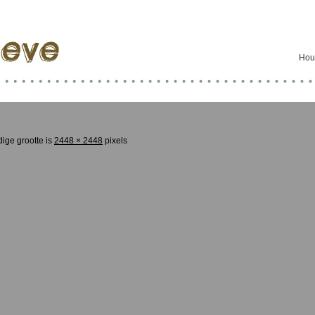
Hou
dige grootte is
2448 × 2448
pixels