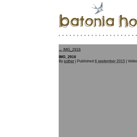
←
IMG_2916
IMG_2916
By
esther
|
Published
6 september 2015
| Volle